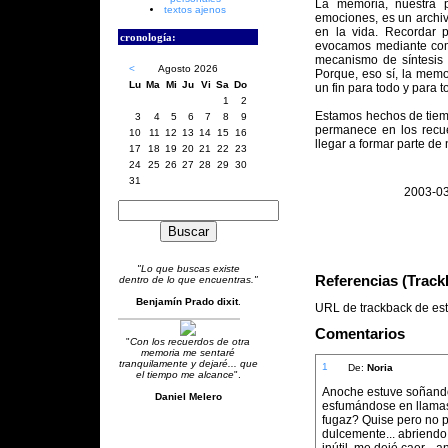
La memoria, nuestra p
textos ajenos
emociones, es un archi
en la vida. Recordar p
cronología:
evocamos mediante comp
mecanismo de síntesis 
<
Agosto 2026
Porque, eso sí, la memo
Lu
Ma
Mi
Ju
Vi
Sa
Do
un fin para todo y para t
1
2
Estamos hechos de tiem
3
4
5
6
7
8
9
permanece en los recu
10
11
12
13
14
15
16
llegar a formar parte de 
17
18
19
20
21
22
23
24
25
26
27
28
29
30
31
2003-03
"Lo que buscas existe
Referencias (Trac
dentro de lo que encuentras."
Benjamín Prado dixit
.
URL de trackback de esta
Comentarios
"
Con los recuerdos de otra
memoria me sentaré
tranquilamente y dejaré... que
1
De:
Noria
el tiempo me alcance
".
Anoche estuve soñando..
Daniel Melero
esfumándose en llamas r
fugaz? Quise pero no p
dulcemente... abriendo 