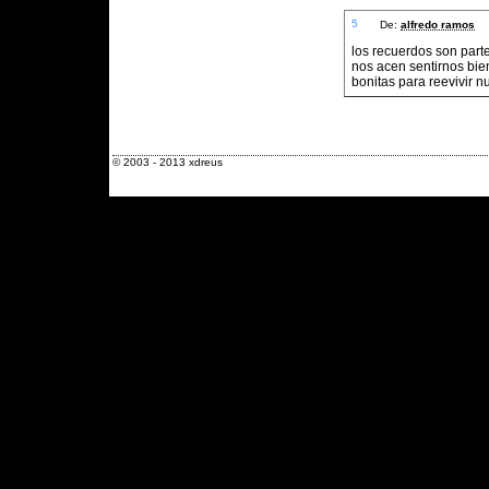
5
De:
alfredo ramos
los recuerdos son par
nos acen sentirnos bie
bonitas para reevivir 
© 2003 - 2013 xdreus
Xavier Alfons Benavent