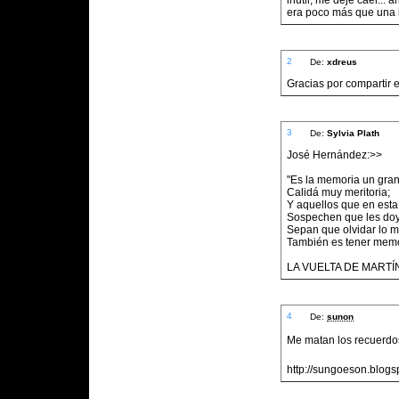
inútil, me dejé caer...
era poco más que una h
2
De:
xdreus
Gracias por compartir 
3
De:
Sylvia Plath
José Hernández:>>
"Es la memoria un gran
Calidá muy meritoria;
Y aquellos que en esta 
Sospechen que les doy
Sepan que olvidar lo m
También es tener memo
LA VUELTA DE MARTÍ
4
De:
sunon
Me matan los recuerdos 
http://sungoeson.blogs