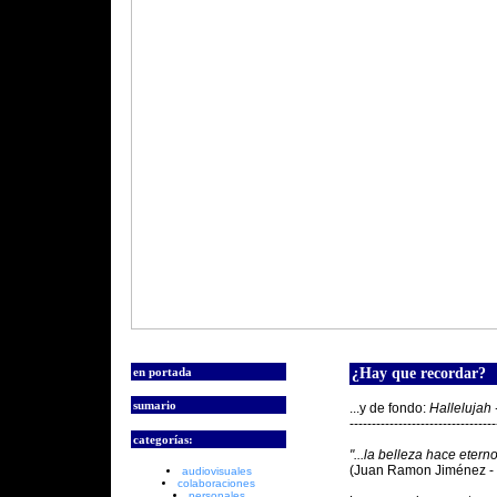
en portada
¿Hay que recordar?
sumario
...y de fondo:
Hallelujah 
---------------------------------
categorías:
"...la belleza hace etern
(Juan Ramon Jiménez - P
audiovisuales
colaboraciones
personales